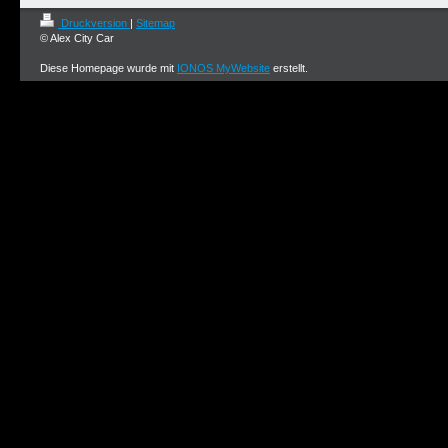
Druckversion
|
Sitemap
© Alex City Car
Diese Homepage wurde mit
IONOS MyWebsite
erstellt.