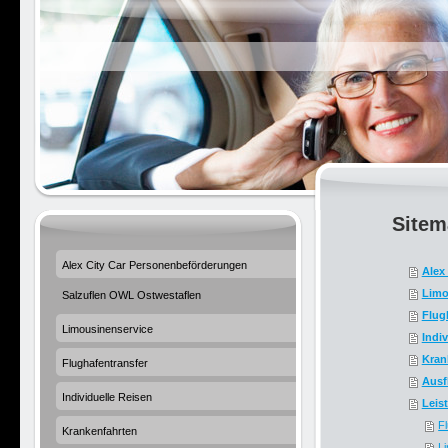
Sitem
Alex City Car Personenbeförderungen
Alex
Limo
Salzuflen OWL Ostwestaflen
Flug
Limousinenservice
Indi
Kran
Flughafentransfer
Ausf
Individuelle Reisen
Leis
F
Krankenfahrten
L