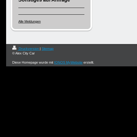
Alle Meldungen
Druckversion
|
Sitemap
© Alex City Car
Diese Homepage wurde mit
IONOS MyWebsite
erstellt.