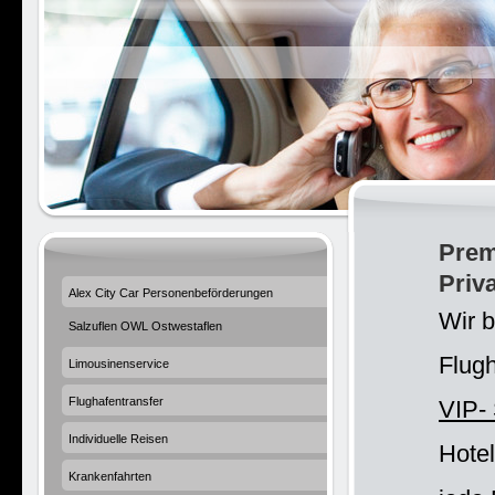
Prem
Priv
Alex City Car Personenbeförderungen
Wir 
Salzuflen OWL Ostwestaflen
Flugh
Limousinenservice
Flughafentransfer
VIP- 
Individuelle Reisen
Hote
Krankenfahrten